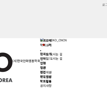
로
CN
학회소개
JP
학회소개
학회소개
인사말/오시는 길
인사말/오시는 길
연혁
(사)한국만화웹툰학회
연혁
임원
임원
정관
정관
편집위원
편집위원
학회활동
학회활동
학회활동
공지사항