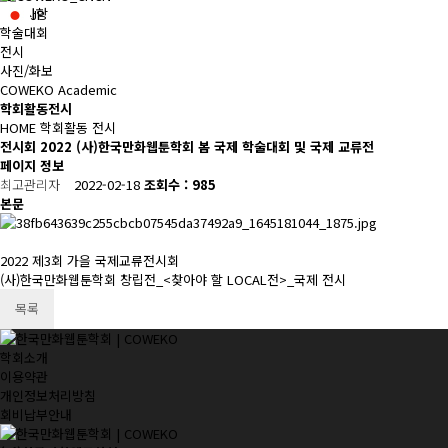
공지사항
JP
학술대회
전시
사진/화보
COWEKO Academic
학회활동
전시
HOME
학회활동
전시
전시회
2022 (사)한국만화웹툰학회 봄 국제 학술대회 및 국제 교류전
페이지 정보
최고관리자
2022-02-18
조회수 : 985
본문
2022 제3회 가을 국제교류전시회
(사)한국만화웹툰학회 창립전_<찾아야 할 LOCAL전>_국제 전시
목록
학회소개
이용약관
개인정보처리방침
회비납부안내