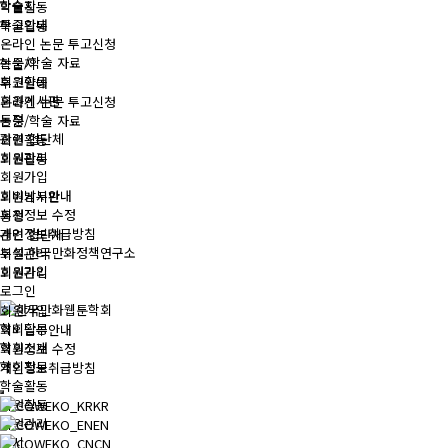
학술지
학술활동
투고안내
학술활동
온라인 논문 투고신청
논문/학술 자료
학술지
회원활동
투고안내
회원게시판
온라인 논문 투고신청
동정
논문/학술 자료
관련 협단체
회원활동
회원관리
회원활동
회원가입
회비납부안내
회원게시판
회원정보 수정
동정
개인정보취급방침
관련 협단체
부설 한국만화정책연구소
회원관리
회원가입
회원관리
로그인
회원가입
학회활동
회비납부안내
학회소개
회원정보 수정
학회활동
개인정보취급방침
학술활동
회원활동
KR
회원관리
EN
전시
CN